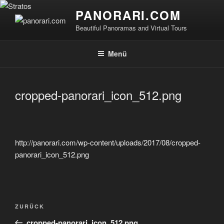
Zum
PANORARI.COM
Inhalt
Beautiful Panoramas and Virtual Tours
springen
Menü
cropped-panorari_icon_512.png
http://panorari.com/wp-content/uploads/2017/08/cropped-
panorari_icon_512.png
Beitragsnavigation
Vorheriger
ZURÜCK
Beitrag
cropped-panorari_icon_512.png