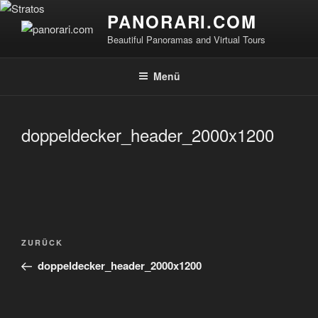
Zum
PANORARI.COM
Inhalt
Beautiful Panoramas and Virtual Tours
springen
Menü
doppeldecker_header_2000x1200
Beitragsnavigation
Vorheriger
ZURÜCK
Beitrag
doppeldecker_header_2000x1200