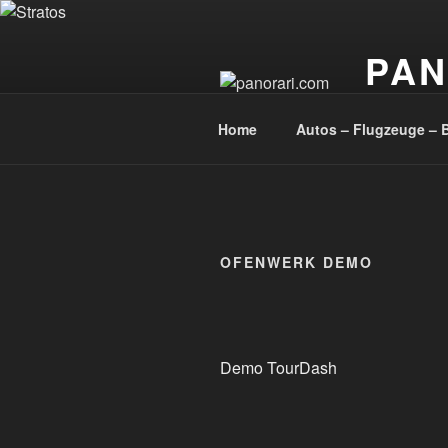
Zum
Inhalt
PAN
springen
Beautiful P
Home
Autos – Flugzeuge – 
OFENWERK DEMO
Demo TourDash