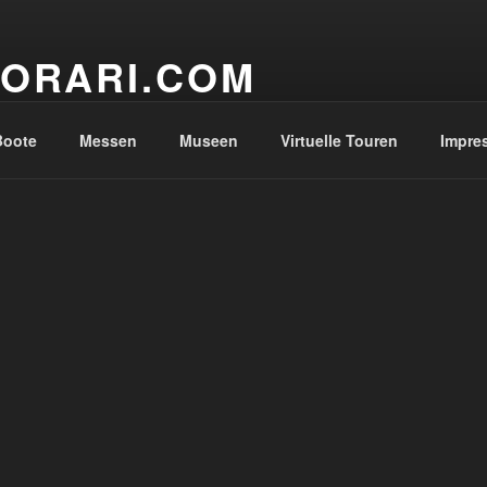
ORARI.COM
anoramas and Virtual Tours
Boote
Messen
Museen
Virtuelle Touren
Impre