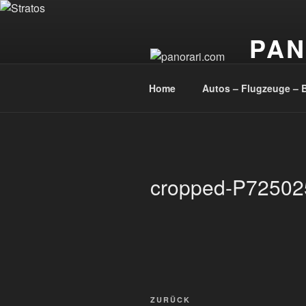
Zum
Inhalt
PAN
springen
Beautiful P
Home
Autos – Flugzeuge – 
cropped-P72502
Beitragsnavigation
Vorheriger
ZURÜCK