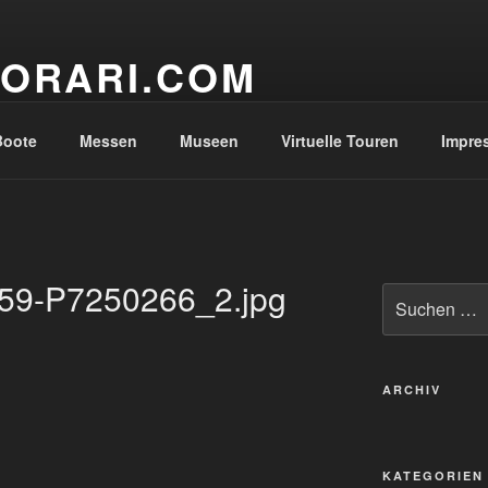
ORARI.COM
anoramas and Virtual Tours
Boote
Messen
Museen
Virtuelle Touren
Impre
59-P7250266_2.jpg
Suche
nach:
ARCHIV
KATEGORIEN