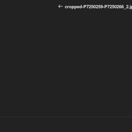
Beitrag
cropped-P7250259-P7250266_2.j